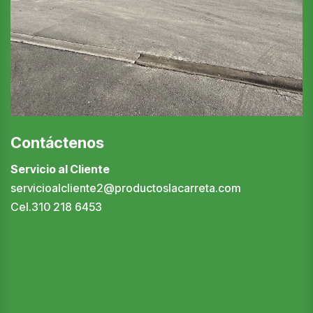
Contáctenos
Servicio al Cliente
servicioalcliente2@productoslacarreta.com
Cel.310 218 6453